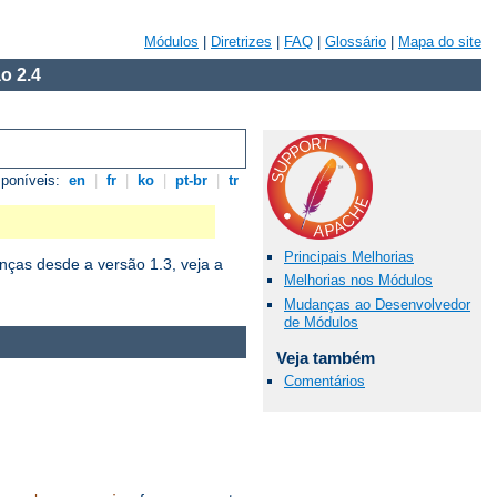
Módulos
|
Diretrizes
|
FAQ
|
Glossário
|
Mapa do site
o 2.4
sponíveis:
en
|
fr
|
ko
|
pt-br
|
tr
Principais Melhorias
ças desde a versão 1.3, veja a
Melhorias nos Módulos
Mudanças ao Desenvolvedor
de Módulos
Veja também
Comentários