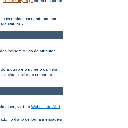
lo
oferece suporte
mod_proxy_ajp
ente inseridos, baseando-se nos
rquitetura 2.0.
ades incluem o uso de atributos
 do arquivo e o número da linha.
pilação, similar ao comando
detalhes, visite o
Website do APR
.
tado no diário de log, a mensagem