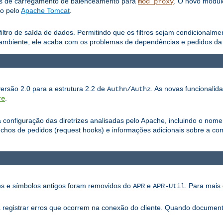
os de carregamento de balenceamento para
. O novo módu
mod_proxy
do pelo
Apache Tomcat
.
iltro de saída de dados. Permitindo que os filtros sejam condicionalm
ambiente, ele acaba com os problemas de dependências e pedidos da a
versão 2.0 para a estrutura 2.2 de
. As novas funcionalid
Authn/Authz
.
re
configuração das diretrizes analisadas pelo Apache, incluindo o nome
os de pedidos (request hooks) e informações adicionais sobre a com
ões e símbolos antigos foram removidos do
e
. Para mais 
APR
APR-Util
ra registrar erros que ocorrem na conexão do cliente. Quando documen