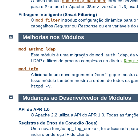
O novo módulo
fornece serviç
mod_proxy_balancer
para o
, usa
Protocolo Apache JServ versão 1.3
Filtragem Inteligente (Smart Filtering)
O
introduz configuração dinâmica para o f
mod_filter
cabeçalhos
Request
ou
Response
ou em variáveis do 
Melhorias nos Módulos
mod_authnz_ldap
Este módulo é uma migração do
, da 
mod_auth_ldap
LDAP e filtros de procura complexos na diretriz
Requi
mod_info
Adicionado um novo argumento
que mostra a 
?config
Esse módulo também mostra a ordem de todos os ganch
.
httpd -V
Mudanças ao Desenvolvedor de Módulos
API do APR 1.0
O Apache 2.2 utiliza a API do APR 1.0. Todas as funç
Registros de Erros de Conexão (logs)
Uma nova função
, foi adicionada pa
ap_log_cerror
inclui o endereço IP do cliente.